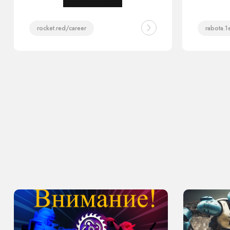
rocket.red/career
rabota.1