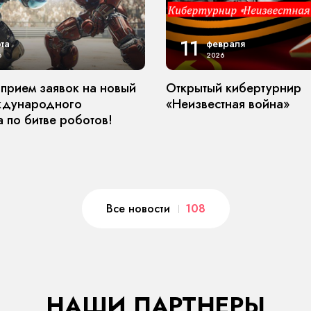
11
та
февраля
6
2026
 прием заявок на новый
Открытый кибертурнир
ждународного
«Неизвестная война»
 по битве роботов!
Все новости
108
НАШИ ПАРТНЕРЫ