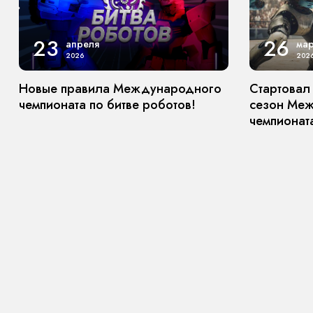
23
26
апреля
мар
2026
202
Новые правила Международного
Стартовал
чемпионата по битве роботов!
сезон Ме
чемпионата