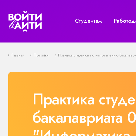
Студентам
Работод
Главная
Практики
Практика студентов по направлению бакалаври
Практика студ
бакалавриата 0
"Информатика 