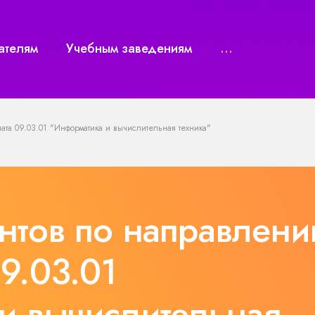
ателям
Учебным заведениям
...
ата 09.03.01 "Информатика и вычислительная техника"
ентов по направлен
9.03.01
и вычислительная