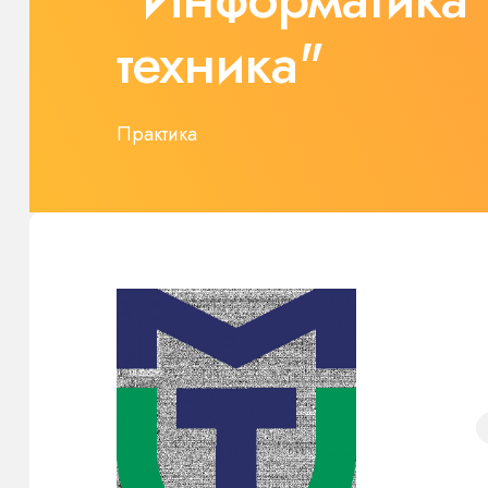
техника"
Практика