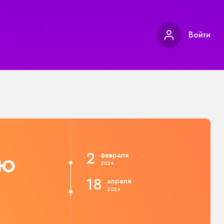
Войти
ию
2
февраля
2024
18
апреля
2024